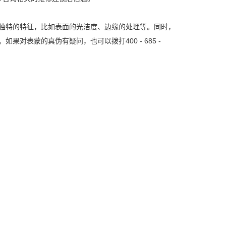
独特的特征，比如表面的光洁度、边缘的处理等。同时，
表蒙的真伪有疑问，也可以拨打400 - 685 -