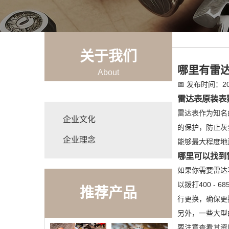
关于我们
哪里有雷
About
📅
发布时间：202
雷达表原装表
雷达表作为知名
企业文化
的保护，防止灰
企业理念
能够最大程度地
哪里可以找到
如果你需要雷达
以拨打400 -
推荐产品
行更换，确保更
另外，一些大型
要注意查看其资质