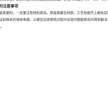
的注意事项
装表蒙时，一定要注意辨别真伪。原装表蒙在材质、工艺和细节上都有其
证和相关的保修单据，以便在后续使用过程中出现问题能够及时得到解决。如果对
询。