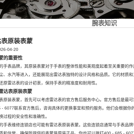
腕表知识
达表原装表蒙
6-04-20
蒙的重要性
的手表品牌，其原装表蒙对于手表的整体性能和美观度起着至关重要的作
尘、水汽等进入，还能展现出雷达表独特的设计风格和品质。它的材质和
还原雷达表的设计初衷，保持手表的精准度和耐用性。
雷达表原装表蒙
表原装表蒙，首先可以考虑雷达表的官方售后服务中心。官方售后是最可
 685 - 6077联系官方售后，咨询具体的更换事宜和预约服务。他们会
换过程的安全性和准确性。
的手表维修连锁店也可能有雷达表原装表蒙。这些连锁店通常与手表品牌
和信誉，确保所提供的表蒙是原装正品。你也可以拨打400 - 685 - 6