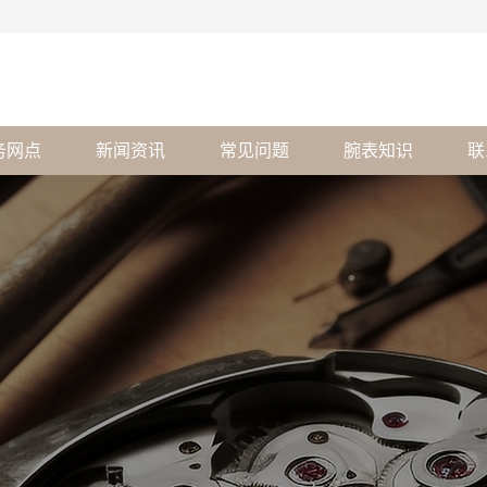
务网点
新闻资讯
常见问题
腕表知识
联