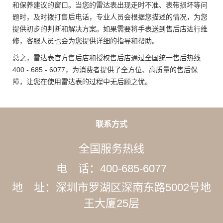
和保养建议的窗口。当您的雷达表出现走时不准、表带损坏等问
题时，及时拨打售后电话，专业人员会根据您描述的情况，为您
提供初步的判断和解决方案。如果需要将手表送到售后店进行维
修，客服人员也会为您提供详细的指导和帮助。
总之，雷达表官方售后店和授权售后店通过全国统一售后热线
400 - 685 - 6077，为消费者提供了全方位、高质量的售后保
障，让您在使用雷达表的过程中无后顾之忧。
联系方式
全国服务热线
电 话：400-685-6077
地 址：深圳市罗湖区深南东路5002号地
王大厦25层